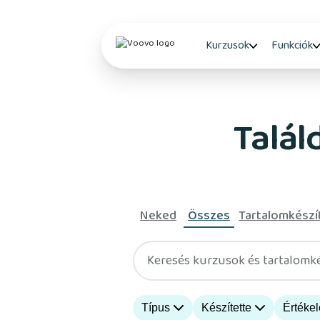
Kurzusok
Funkciók
Talál
Neked
Összes
Tartalomkészí
Keresés kurzusok és tartalomk
Típus
Készítette
Értéke