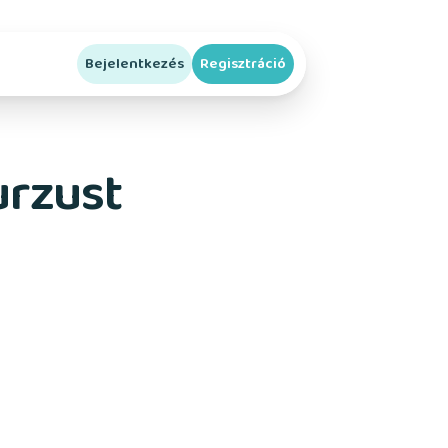
Bejelentkezés
Regisztráció
urzust