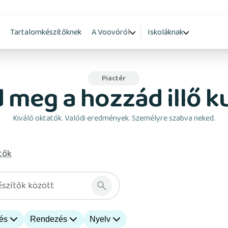
Tartalomkészítőknek
A Voovóról
Iskoláknak
Piactér
d meg a hozzád illő k
Kiváló oktatók. Valódi eredmények. Személyre szabva neked.
tők
észítők között
lés
Rendezés
Nyelv