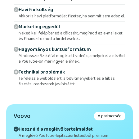
Havi fix költség
Akkor is havi platformdíjat fizetsz, ha semmit sem adsz el.
Marketing egyedül
Neked kell felépítened a tölcsért, megírnod az e-maileket
és finanszíroznod a hirdetéseket.
Hagyományos kurzusformátum
Mindössze fizetőfal mögé tett videók, amelyeket a nézőid
a YouTube-on már ingyen elérnek.
Technikai problémák
Te felelsz a weboldalért, a bővítményekért és a hibás
fizetési rendszerek javításáért.
Voovo
A partnerség
Használd a meglévő tartalmaidat
A meglévő YouTube-lejátszási listáidból prémium