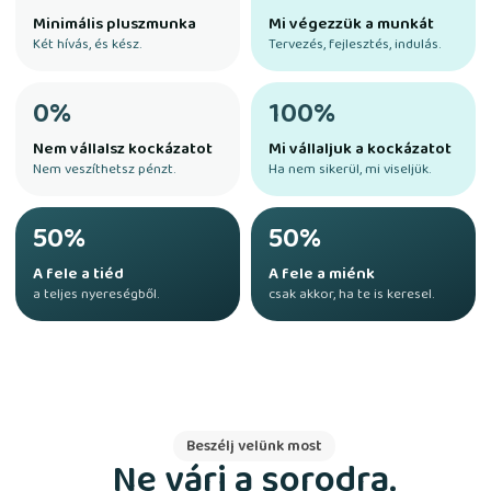
Minimális pluszmunka
Mi végezzük a munkát
Két hívás, és kész.
Tervezés, fejlesztés, indulás.
0%
100%
Nem vállalsz kockázatot
Mi vállaljuk a kockázatot
Nem veszíthetsz pénzt.
Ha nem sikerül, mi viseljük.
50%
50%
A fele a tiéd
A fele a miénk
a teljes nyereségből.
csak akkor, ha te is keresel.
Beszélj velünk most
Ne várj a sorodra.