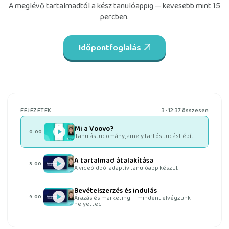
A meglévő tartalmadtól a kész tanulóappig — kevesebb mint 15
percben.
Időpontfoglalás
3
· 12:37
összesen
FEJEZETEK
Mi a Voovo?
0:00
Tanulástudomány, amely tartós tudást épít.
A tartalmad átalakítása
3:00
A videóidból adaptív tanulóapp készül.
Bevételszerzés és indulás
9:00
Árazás és marketing — mindent elvégzünk
helyetted.