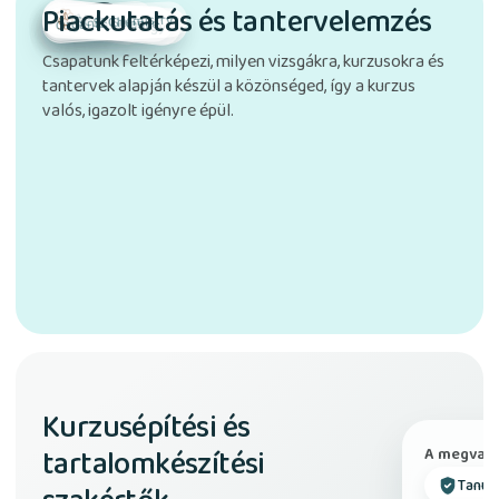
Piackutatás és tantervelemzés
AP Psychology
IB Economics
Organic Chemistry
A-Level Biology
Anatomy
MCAT
USMLE Step 1
GCSE Science
NEET
Csapatunk feltérképezi, milyen vizsgákra, kurzusokra és
tantervek alapján készül a közönséged, így a kurzus
valós, igazolt igényre épül.
Kurzusépítési és
tartalomkészítési
A megvaló
Tanul