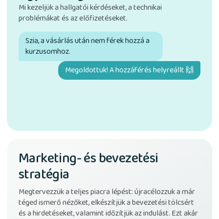
Mi kezeljük a hallgatói kérdéseket, a technikai
problémákat és az előfizetéseket.
anulókártyák
Tanulási útvonalak
Időszakos ismétlés
Szia, a vásárlás után nem férek hozzá a
kurzusomhoz.
Megoldottuk! A hozzáférés helyreállt 🙌
Marketing- és bevezetési
stratégia
Megtervezzük a teljes piacra lépést: újracélozzuk a már
téged ismerő nézőket, elkészítjük a bevezetési tölcsért
és a hirdetéseket, valamint időzítjük az indulást. Ezt akár