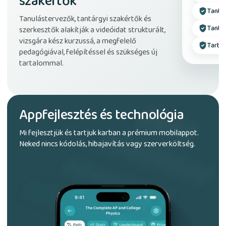
szakértők
Tantá
Tanulástervezők, tantárgyi szakértők és
Tante
szerkesztők alakítják a videóidat strukturált,
vizsgára kész kurzussá, a megfelelő
Tarta
pedagógiával, felépítéssel és szükséges új
tartalommal.
Appfejlesztés és technológia
Mi fejlesztjük és tartjuk karban a prémium mobilappot.
Neked nincs kódolás, hibajavítás vagy szerverköltség.