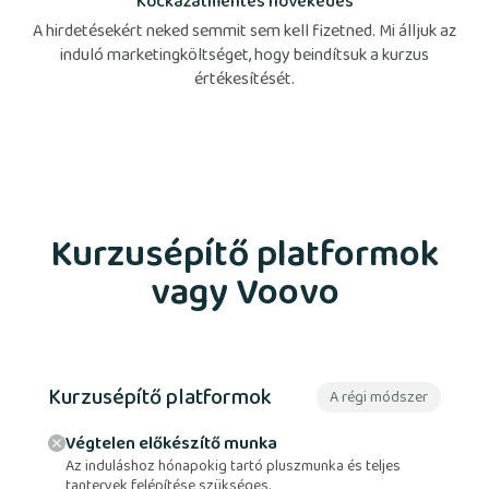
Kockázatmentes növekedés
A hirdetésekért neked semmit sem kell fizetned. Mi álljuk az
induló marketingköltséget, hogy beindítsuk a kurzus
értékesítését.
Kurzusépítő platformok
vagy Voovo
Kurzusépítő platformok
A régi módszer
Végtelen előkészítő munka
Az induláshoz hónapokig tartó pluszmunka és teljes
tantervek felépítése szükséges.