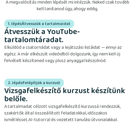
A megvalósítás minden lépését mi intézzük. Neked csak tovább
kell tanítanod úgy, ahogy eddig.
1. lépés
Átvesszük a tartalmaidat
Átvesszük a YouTube-
tartalomtáradat.
Elküldöd a csatornádat vagy a lejátszási listáidat — ennyi az
egész. A már elkészült videóidból dolgozunk, így nem kell új
felvételt készítened vagy plusz anyaggal készülnöd.
2. lépés
Felépítjük a kurzust
Vizsgafelkészítő kurzust készítünk
belőle.
A tartalmadat célzott vizsgafelkészítő kurzussá rendezzük,
szakértők által összeállított feladatokkal, időszakos
ismétléssel, AI-tutorral és vezetett tanulási útvonalakkal.