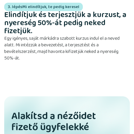
3. lépés
Mi elindítjuk, te pedig keresel
Elindítjuk és terjesztjük a kurzust, a
nyereség 50%-át pedig neked
fizetjük.
Egy igényes, saját márkádra szabott kurzus indul el a neved
alatt. Mi intézzük a bevezetést, a terjesztést és a
bevételszerzést, majd havonta kifizetjük neked a nyereség
50%-át.
Alakítsd a nézőidet
fizető ügyfelekké