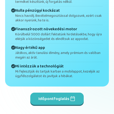
terméket készítünk, új forgatás nélkül.
Nulla pénzügyi kockázat
Nincs havidíj. Bevételmegosztással dolgozunk, ezért csak
akkor nyerünk, ha te is.
Finanszírozott növekedési motor
Körülbelül 5000 dollárt fektetünk hirdetésekbe, hogy újra
elérjük a közönségedet és elindítsuk az appodat.
Nagy értékű app
Játékos, aktív tanulási élmény, amely prémium és valóban
megéri az árát.
Mi intézzük a technológiát
Mi fejlesztjük és tartjuk karban a mobilappot, kezeljük az
ügyfélszolgálatot és javítjuk a hibákat.
Időpontfoglalás