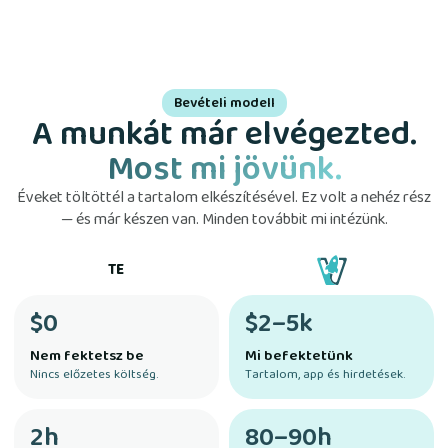
Bevételi modell
A munkát már elvégezted.
Most mi jövünk.
Éveket töltöttél a tartalom elkészítésével. Ez volt a nehéz rész
— és már készen van. Minden továbbit mi intézünk.
TE
$0
$2–5k
Nem fektetsz be
Mi befektetünk
Nincs előzetes költség.
Tartalom, app és hirdetések.
2h
80–90h