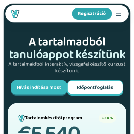
Regisztráció
Kurzusok
A tartalmadból
tanulóappot készítünk
Funkciók
A tartalmaidból interaktív, vizsgafelkészítő kurzust
Tartalomkészítőknek
készítünk.
Hívás indítása most
Időpontfoglalás
A Voovóról
Iskoláknak
Tartalomkészítői program
+34%
App letöltése