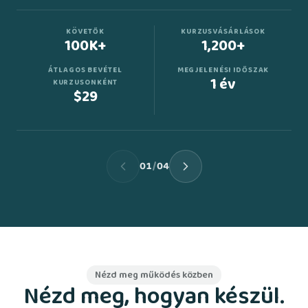
KÖVETŐK
KURZUSVÁSÁRLÁSOK
100K+
1,200+
ÁTLAGOS BEVÉTEL
MEGJELENÉSI IDŐSZAK
1 év
KURZUSONKÉNT
$29
01
/
04
Nézd meg működés közben
Nézd meg, hogyan készül.