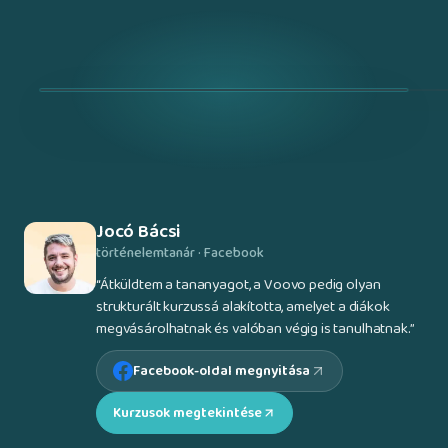
Jocó Bácsi
történelemtanár · Facebook
“
Átküldtem a tananyagot, a Voovo pedig olyan
strukturált kurzussá alakította, amelyet a diákok
megvásárolhatnak és valóban végig is tanulhatnak.
”
Facebook-oldal megnyitása
Kurzusok megtekintése