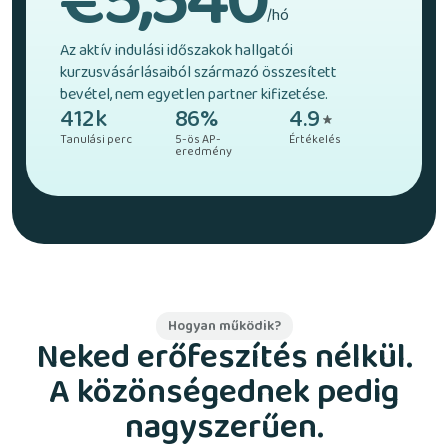
€5,540
/hó
Az aktív indulási időszakok hallgatói
kurzusvásárlásaiból származó összesített
bevétel, nem egyetlen partner kifizetése.
412k
86%
4.9
Tanulási perc
5-ös AP-
Értékelés
eredmény
Hogyan működik?
Neked erőfeszítés nélkül.
A közönségednek pedig
nagyszerűen.