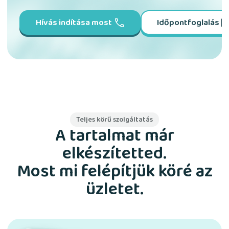
Hívás indítása most
Időpontfoglalás
Teljes körű szolgáltatás
A tartalmat már
elkészítetted.
Most mi felépítjük köré az
üzletet.