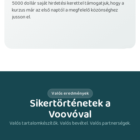
5000 dollár saját hirdetési kerettel támogatjuk, hogy a
kurzus már az első naptól a megfelelő közönséghez
jusson el.
$5
befek
Valós eredmények
Sikertörténetek a
Voovóval
Valós tartalomkészítők. Valós bevétel. Valós partnerségek.