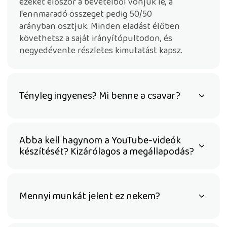
ezeket először a bevételből vonjuk le, a
fennmaradó összeget pedig 50/50
arányban osztjuk. Minden eladást élőben
követhetsz a saját irányítópultodon, és
negyedévente részletes kimutatást kapsz.
Tényleg ingyenes? Mi benne a csavar?
Abba kell hagynom a YouTube-videók
készítését? Kizárólagos a megállapodás?
Mennyi munkát jelent ez nekem?