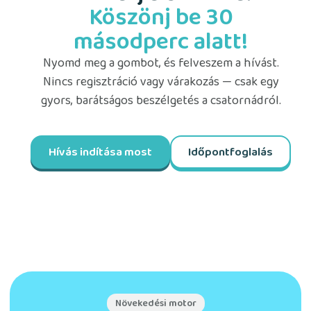
Köszönj be 30
másodperc alatt!
Nyomd meg a gombot, és felveszem a hívást.
Nincs regisztráció vagy várakozás — csak egy
gyors, barátságos beszélgetés a csatornádról.
Hívás indítása most
Időpontfoglalás
Most élőben
00:42
Növekedési motor