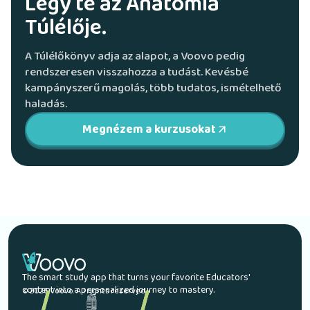
Légy te az Anatómia
Túlélője.
A Túlélőkönyv adja az alapot, a Voovo pedig
rendszeresen visszahozza a tudást. Kevésbé
kampányszerű magolás, több tudatos, ismételhető
haladás.
Megnézem a kurzusokat
The smart study app that turns your favorite Educators'
content into a personalized journey to mastery.
© 2026 Voovo. All rights reserved.