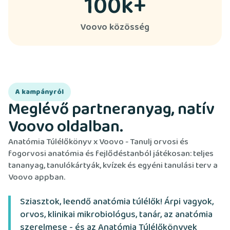
100k+
Voovo közösség
A kampányról
Meglévő partneranyag, natív
Voovo oldalban.
Anatómia Túlélőkönyv x Voovo - Tanulj orvosi és
fogorvosi anatómia és fejlődéstanból játékosan: teljes
tananyag, tanulókártyák, kvízek és egyéni tanulási terv a
Voovo appban.
Sziasztok, leendő anatómia túlélők! Árpi vagyok,
orvos, klinikai mikrobiológus, tanár, az anatómia
szerelmese - és az Anatómia Túlélőkönyvek