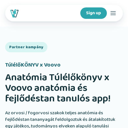
Sign up
Courses
Partner kampány
Features
TúlélőKÖNYV x Voovo
For creators
Anatómia Túlélőkönyv x
Voovo anatómia és
Company
fejlődéstan tanulós app!
For schools
Az orvosi / fogorvosi szakok teljes anatómia és
fejlődéstan tananyagát feldolgoztuk és átalakítottuk
Download app
egy játékos, tudományos elveken alapuló tanulási