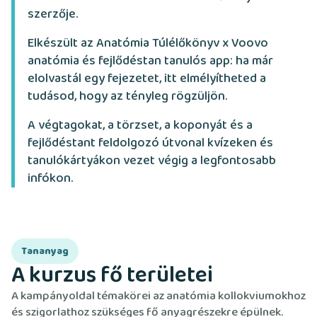
szerzője.
Elkészült az Anatómia Túlélőkönyv x Voovo
anatómia és fejlődéstan tanulós app: ha már
elolvastál egy fejezetet, itt elmélyítheted a
tudásod, hogy az tényleg rögzüljön.
A végtagokat, a törzset, a koponyát és a
fejlődéstant feldolgozó útvonal kvízeken és
tanulókártyákon vezet végig a legfontosabb
infókon.
Tananyag
A kurzus fő területei
A kampányoldal témakörei az anatómia kollokviumokhoz
és szigorlathoz szükséges fő anyagrészekre épülnek.