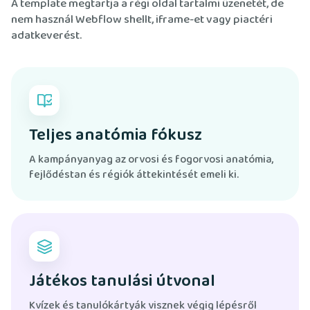
A template megtartja a régi oldal tartalmi üzenetét, de
nem használ Webflow shellt, iframe-et vagy piactéri
adatkeverést.
Teljes anatómia fókusz
A kampányanyag az orvosi és fogorvosi anatómia,
fejlődéstan és régiók áttekintését emeli ki.
Játékos tanulási útvonal
Kvízek és tanulókártyák visznek végig lépésről