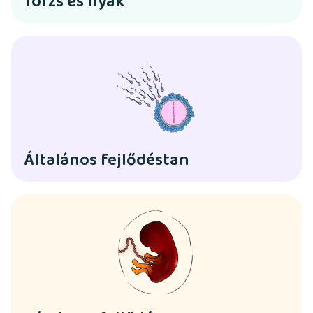
Törzs és nyak
Általános fejlődéstan