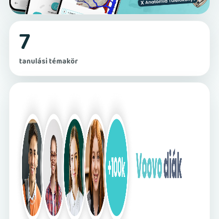
7
tanulási témakör